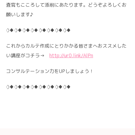
査官もこころして添削にあたります。どうぞよろしくお
願いします♪
◊♦◊♦◊♦◊♦◊♦◊♦◊♦◊♦
これからカルテ作成にとりかかる皆さまへおススメした
い講座がコチラ→
http://ur0.link/AlPn
コンサルテーション力をUPしましょう！
◊♦◊♦◊♦◊♦◊♦◊♦◊♦◊♦