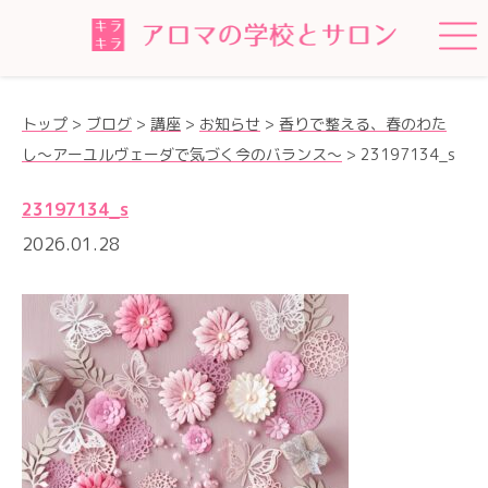
トップ
>
ブログ
>
講座
>
お知らせ
>
香りで整える、春のわた
し〜アーユルヴェーダで気づく今のバランス〜
>
23197134_s
23197134_s
2026.01.28