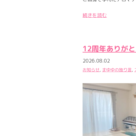
続きを読む
12周年ありが
2026.08.02
お知らせ
,
まゆゆの独り言
,