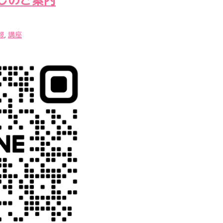
しのご案内
報
,
講座