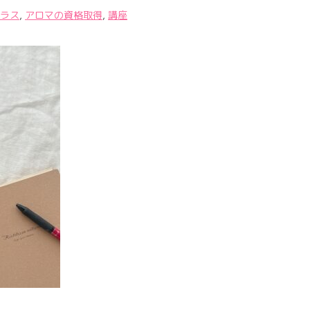
ラス
,
アロマの資格取得
,
講座